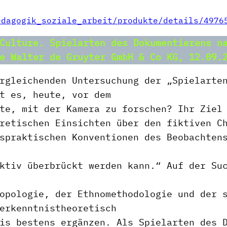
edagogik_soziale_arbeit/produkte/details/4976
Culture. Spielarten des Dokumentierens n
e Walter de Gruyter GmbH & Co KG, 12.09.
rgleichenden Untersuchung der „Spielarte
t es, heute, vor dem
te, mit der Kamera zu forschen? Ihr Ziel
retischen Einsichten über den fiktiven C
spraktischen Konventionen des Beobachten
ktiv überbrückt werden kann.“ Auf der Su
opologie, der Ethnomethodologie und der 
erkenntnistheoretisch
is bestens ergänzen. Als Spielarten des 