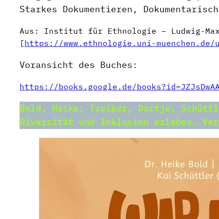
Starkes Dokumentieren, Dokumentarisch
Aus: Institut für Ethnologie – Ludwig-Ma
[
https://www.ethnologie.uni-muenchen.de/
Voransicht des Buches:
https://books.google.de/books?id=JZJsDwA
Bold, Heike; Treiber, Dortje; Schüttl
Diversität und Inklusion erleben. Ve