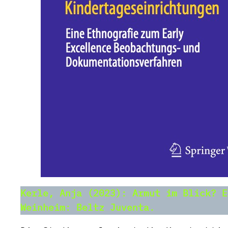
Kerle, Anja (2023): Armut im Blick? E
Weinheim: Beltz Juventa.