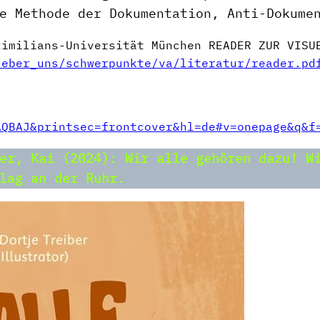
e Methode der Dokumentation, Anti-Dokume
ximilians-Universität München READER ZUR VISU
ueber_uns/schwerpunkte/va/literatur/reader.pd
AQBAJ&printsec=frontcover&hl=de#v=onepage&q&f
er, Kai (2024): Wir alle gehören dazu! W
rlag an der Ruhr.