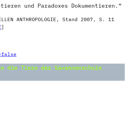
ntieren und Paradoxes Dokumentieren.“
ELLEN ANTHROPOLOGIE, Stand 2007, S. 11
f
]
=false
ie die Tiere der Savannenschule