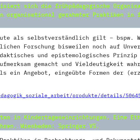
nisiert sich die frühpädagogische Organis
n organisational gerahmter Praktiken in 
ute als selbstverständlich gilt – bspw. 
lichen Forschung bisweilen noch auf Unve
daktisches und epistemologisches Prinzip
ufmerksam gemacht und Vieldeutigkeit wah
ls ein Angebot, eingeübte Formen der (er
edagogik_soziale_arbeit/produkte/details/5064
ten in Kindertageseinrichtungen. Eine Eth
hren. Wiesbaden: Springer VS.