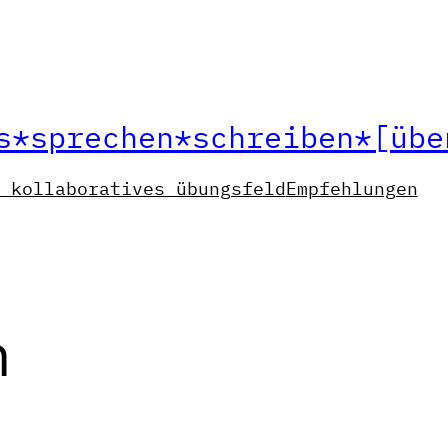
s*sprechen*schreiben*[übe
 kollaboratives übungsfeld
Empfehlungen
n