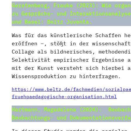
Gerstenberg, Frauke (2023): Wie orga
zu Gesprächs- und Interaktionsanalyse
und Basel: Beltz Juventa.
Was für das künstlerische Schaffen he
eröffnen –, stößt in der wissenschaft
Collage als bildnerisches, methodendi
Selektivität empirischer Ergebnisse a
mit der Kunst versteht sich hierbei a
Wissensproduktion zu hinterfragen.
https://www.beltz.de/fachmedien/sozialpa
fruehpaedagogische-organisation.html
Hartmann, Magadalena (2024): Beobach
Beobachtungs- und Dokumentationsverfa